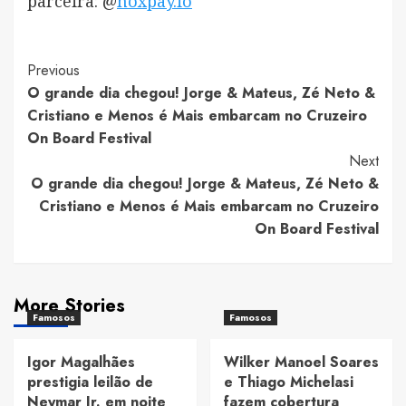
parceira: @
noxpay.io
Post
Previous
O grande dia chegou! Jorge & Mateus, Zé Neto &
Navigation
Cristiano e Menos é Mais embarcam no Cruzeiro
On Board Festival
Next
O grande dia chegou! Jorge & Mateus, Zé Neto &
Cristiano e Menos é Mais embarcam no Cruzeiro
On Board Festival
More Stories
Famosos
Famosos
Igor Magalhães
Wilker Manoel Soares
prestigia leilão de
e Thiago Michelasi
Neymar Jr. em noite
fazem cobertura