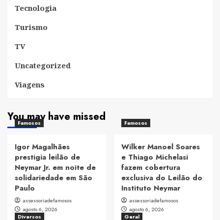
Tecnologia
Turismo
TV
Uncategorized
Viagens
You may have missed
Famosos
Famosos
Igor Magalhães
Wilker Manoel Soares
prestigia leilão de
e Thiago Michelasi
Neymar Jr. em noite de
fazem cobertura
solidariedade em São
exclusiva do Leilão do
Paulo
Instituto Neymar
assessoriadefamosos
assessoriadefamosos
agosto 6, 2026
agosto 6, 2026
Diversos
Geral