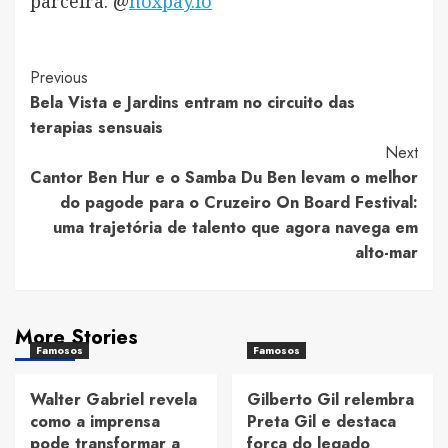
parceira: @
noxpay.io
Post
Previous
Bela Vista e Jardins entram no circuito das
Navigation
terapias sensuais
Next
Cantor Ben Hur e o Samba Du Ben levam o melhor
do pagode para o Cruzeiro On Board Festival:
uma trajetória de talento que agora navega em
alto-mar
More Stories
Famosos
Famosos
Walter Gabriel revela
Gilberto Gil relembra
como a imprensa
Preta Gil e destaca
pode transformar a
força do legado