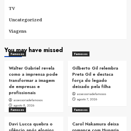
TV
Uncategorized
Viagens
You may have missed
Famosos
Famosos
Walter Gabriel revela
Gilberto Gil relembra
como a imprensa pode
Preta Gil e destaca
transformar a imagem
força do legado
de empresas e
deixado pela filha
profissionais
assessoriadefamosos
agosto 7, 2026
assessoriadefamosos
agosto 8, 2026
Famosos
Famosos
Davi Lucca quebra o
Carol Nakamura deixa
silêncio após elogios
romance com Hungria