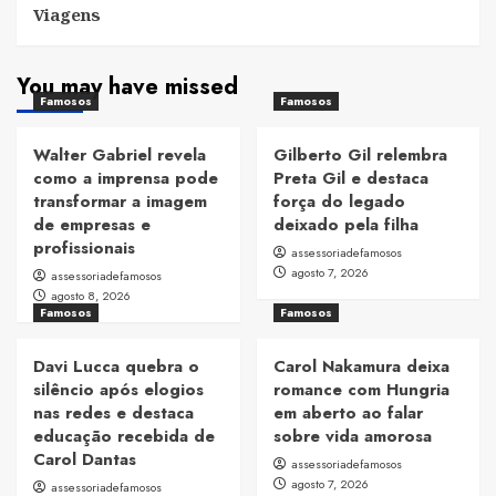
Viagens
You may have missed
Famosos
Famosos
Walter Gabriel revela
Gilberto Gil relembra
como a imprensa pode
Preta Gil e destaca
transformar a imagem
força do legado
de empresas e
deixado pela filha
profissionais
assessoriadefamosos
agosto 7, 2026
assessoriadefamosos
agosto 8, 2026
Famosos
Famosos
Davi Lucca quebra o
Carol Nakamura deixa
silêncio após elogios
romance com Hungria
nas redes e destaca
em aberto ao falar
educação recebida de
sobre vida amorosa
Carol Dantas
assessoriadefamosos
agosto 7, 2026
assessoriadefamosos