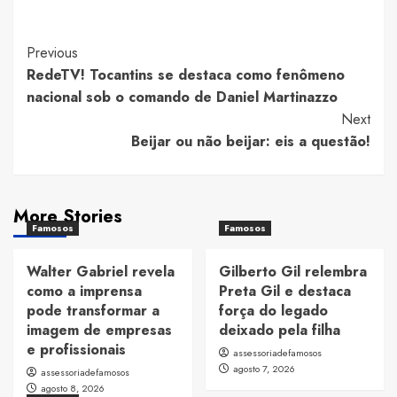
Post
Previous
RedeTV! Tocantins se destaca como fenômeno
Navigation
nacional sob o comando de Daniel Martinazzo
Next
Beijar ou não beijar: eis a questão!
More Stories
Famosos
Famosos
Walter Gabriel revela
Gilberto Gil relembra
como a imprensa
Preta Gil e destaca
pode transformar a
força do legado
imagem de empresas
deixado pela filha
e profissionais
assessoriadefamosos
agosto 7, 2026
assessoriadefamosos
agosto 8, 2026