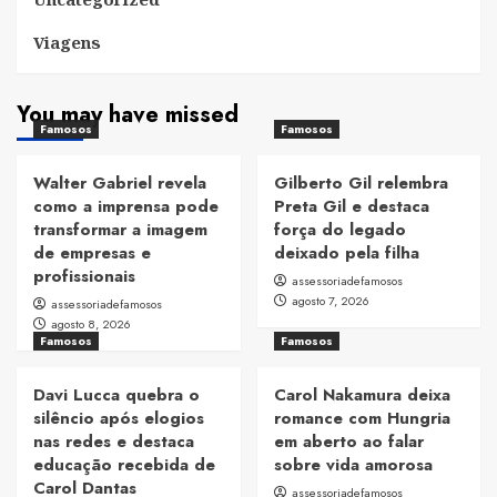
Viagens
You may have missed
Famosos
Famosos
Walter Gabriel revela
Gilberto Gil relembra
como a imprensa pode
Preta Gil e destaca
transformar a imagem
força do legado
de empresas e
deixado pela filha
profissionais
assessoriadefamosos
agosto 7, 2026
assessoriadefamosos
agosto 8, 2026
Famosos
Famosos
Davi Lucca quebra o
Carol Nakamura deixa
silêncio após elogios
romance com Hungria
nas redes e destaca
em aberto ao falar
educação recebida de
sobre vida amorosa
Carol Dantas
assessoriadefamosos