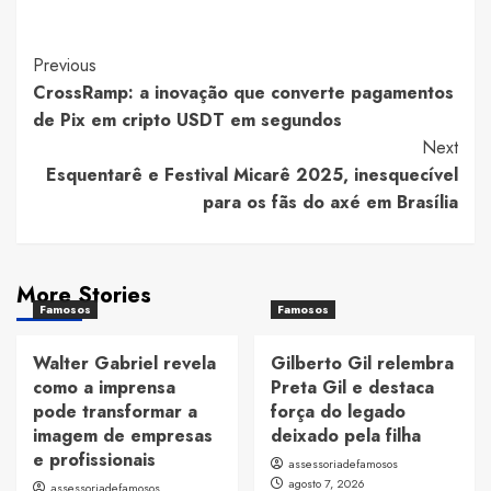
Post
Previous
CrossRamp: a inovação que converte pagamentos
Navigation
de Pix em cripto USDT em segundos
Next
Esquentarê e Festival Micarê 2025, inesquecível
para os fãs do axé em Brasília
More Stories
Famosos
Famosos
Walter Gabriel revela
Gilberto Gil relembra
como a imprensa
Preta Gil e destaca
pode transformar a
força do legado
imagem de empresas
deixado pela filha
e profissionais
assessoriadefamosos
agosto 7, 2026
assessoriadefamosos