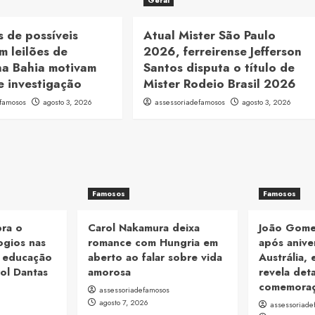
Geral
 de possíveis
Atual Mister São Paulo
m leilões de
2026, ferreirense Jefferson
na Bahia motivam
Santos disputa o título de
e investigação
Mister Rodeio Brasil 2026
efamosos
agosto 3, 2026
assessoriadefamosos
agosto 3, 2026
Famosos
Famosos
bra o
Carol Nakamura deixa
João Gome
ogios nas
romance com Hungria em
após anive
a educação
aberto ao falar sobre vida
Austrália, 
ol Dantas
amorosa
revela det
comemora
assessoriadefamosos
agosto 7, 2026
assessoriade