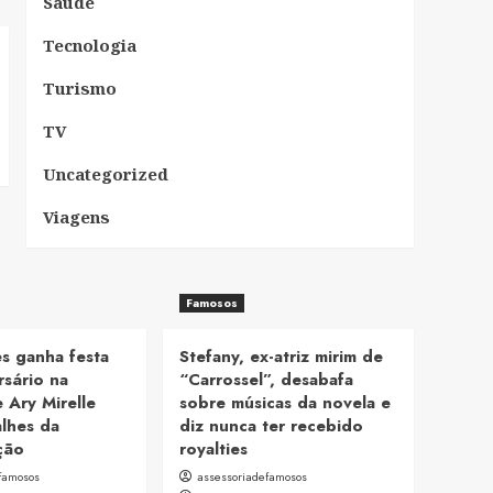
Saúde
Tecnologia
Turismo
TV
Uncategorized
Viagens
Famosos
s ganha festa
Stefany, ex-atriz mirim de
rsário na
“Carrossel”, desabafa
e Ary Mirelle
sobre músicas da novela e
alhes da
diz nunca ter recebido
ção
royalties
famosos
assessoriadefamosos