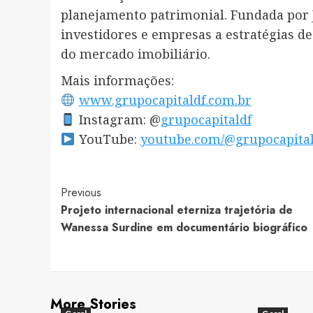
planejamento patrimonial. Fundada por J
investidores e empresas a estratégias d
do mercado imobiliário.
Mais informações:
www.grupocapitaldf.com.br
Instagram: @
grupocapitaldf
YouTube:
youtube.com/@grupocapita
Post
Previous
Projeto internacional eterniza trajetória de
Navigation
Wanessa Surdine em documentário biográfico
More Stories