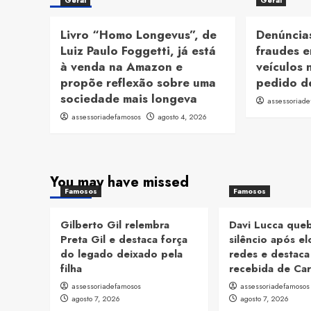
Geral
Geral
Livro “Homo Longevus”, de
Denúncias
Luiz Paulo Foggetti, já está
fraudes e
à venda na Amazon e
veículos 
propõe reflexão sobre uma
pedido d
sociedade mais longeva
assessoriad
assessoriadefamosos
agosto 4, 2026
You may have missed
Famosos
Famosos
Gilberto Gil relembra
Davi Lucca que
Preta Gil e destaca força
silêncio após el
do legado deixado pela
redes e destac
filha
recebida de Car
assessoriadefamosos
assessoriadefamosos
agosto 7, 2026
agosto 7, 2026