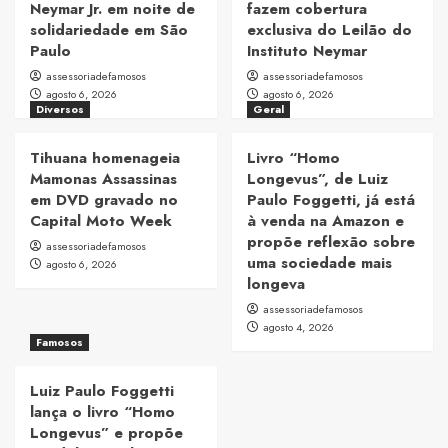
Neymar Jr. em noite de
fazem cobertura
solidariedade em São
exclusiva do Leilão do
Paulo
Instituto Neymar
assessoriadefamosos
assessoriadefamosos
agosto 6, 2026
agosto 6, 2026
Diversos
Geral
Tihuana homenageia
Livro “Homo
Mamonas Assassinas
Longevus”, de Luiz
em DVD gravado no
Paulo Foggetti, já está
Capital Moto Week
à venda na Amazon e
propõe reflexão sobre
assessoriadefamosos
uma sociedade mais
agosto 6, 2026
longeva
assessoriadefamosos
agosto 4, 2026
Famosos
Luiz Paulo Foggetti
lança o livro “Homo
Longevus” e propõe