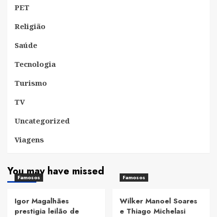
PET
Religião
Saúde
Tecnologia
Turismo
TV
Uncategorized
Viagens
You may have missed
Famosos
Famosos
Igor Magalhães
Wilker Manoel Soares
prestigia leilão de
e Thiago Michelasi