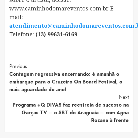
www.caminhodomareventos.com.br
E-
mail:
atendimento@caminhodomareventos.com.
Telefone:
(13) 99631-6169
Post
Previous
Contagem regressiva encerrando: é amanhã o
Navigation
embarque para o Cruzeiro On Board Festival, o
mais aguardado do ano!
Next
Programa +Q DIVAS faz reestreia de sucesso na
Garças TV – o SBT do Araguaia – com Agna
Rozana à frente