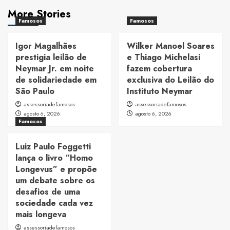
More Stories
Famosos
Famosos
Igor Magalhães
Wilker Manoel Soares
prestigia leilão de
e Thiago Michelasi
Neymar Jr. em noite
fazem cobertura
de solidariedade em
exclusiva do Leilão do
São Paulo
Instituto Neymar
assessoriadefamosos
assessoriadefamosos
agosto 6, 2026
agosto 6, 2026
Famosos
Luiz Paulo Foggetti
lança o livro “Homo
Longevus” e propõe
um debate sobre os
desafios de uma
sociedade cada vez
mais longeva
assessoriadefamosos