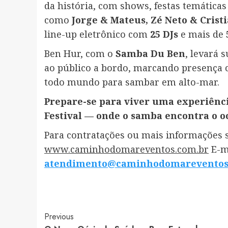
da história, com shows, festas temática
como
Jorge & Mateus, Zé Neto & Crist
line-up eletrônico com
25 DJs
e mais de
Ben Hur, com o
Samba Du Ben
, levará 
ao público a bordo, marcando presença
todo mundo para sambar em alto-mar.
Prepare-se para viver uma experiênc
Festival — onde o samba encontra o o
Para contratações ou mais informações so
www.caminhodomareventos.com.br
E-m
atendimento@caminhodomareventos
Post
Previous