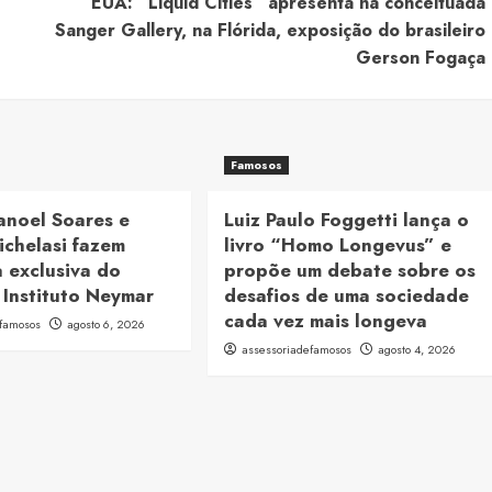
EUA: “Liquid Cities” apresenta na conceituada
Sanger Gallery, na Flórida, exposição do brasileiro
Gerson Fogaça
Famosos
anoel Soares e
Luiz Paulo Foggetti lança o
ichelasi fazem
livro “Homo Longevus” e
 exclusiva do
propõe um debate sobre os
 Instituto Neymar
desafios de uma sociedade
cada vez mais longeva
efamosos
agosto 6, 2026
assessoriadefamosos
agosto 4, 2026