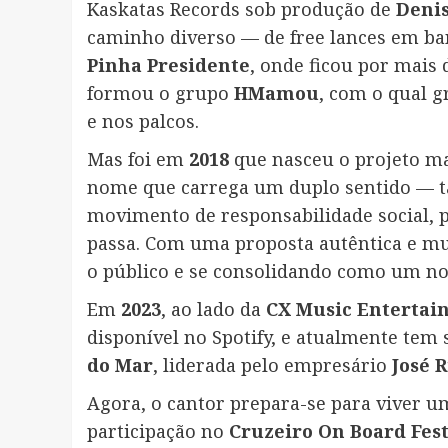
Kaskatas Records sob produção de
Denis
caminho diverso — de free lances em ban
Pinha Presidente
, onde ficou por mais
formou o grupo
HMamou
, com o qual g
e nos palcos.
Mas foi em
2018
que nasceu o projeto mai
nome que carrega um duplo sentido — t
movimento de responsabilidade social, 
passa. Com uma proposta autêntica e m
o público e se consolidando como um no
Em
2023
, ao lado da
CX Music Entertai
disponível no Spotify, e atualmente tem
do Mar
, liderada pelo empresário
José 
Agora, o cantor prepara-se para viver um
participação no
Cruzeiro On Board Fest