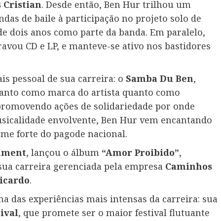
 Cristian
. Desde então, Ben Hur trilhou um
das de baile à participação no projeto solo de
 de dois anos como parte da banda. Em paralelo,
ravou CD e LP, e manteve-se ativo nos bastidores
s pessoal de sua carreira: o
Samba Du Ben
,
anto como marca do artista quanto como
promovendo ações de solidariedade por onde
usicalidade envolvente, Ben Hur vem encantando
me forte do pagode nacional.
nment
, lançou o álbum
“Amor Proibido”
,
 sua carreira gerenciada pela empresa
Caminhos
Ricardo
.
a das experiências mais intensas da carreira: sua
ival
, que promete ser o maior festival flutuante