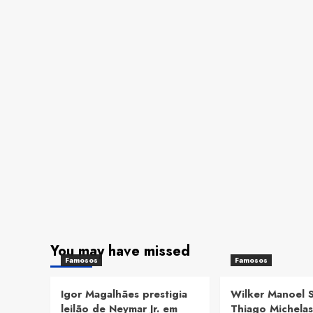
You may have missed
Famosos
Famosos
Igor Magalhães prestigia
Wilker Manoel 
leilão de Neymar Jr. em
Thiago Michelas