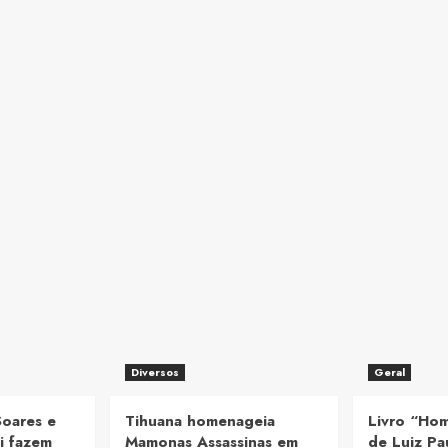
Diversos
Geral
Soares e
Tihuana homenageia
Livro “Ho
i fazem
Mamonas Assassinas em
de Luiz Pa