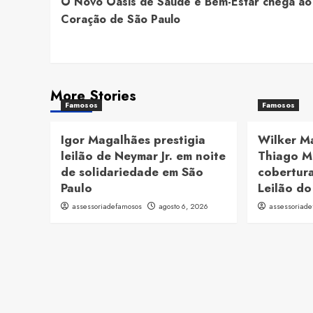
O Novo Oásis de Saúde e Bem-Estar chega ao
Navigation
Coração de São Paulo
More Stories
Famosos
Famosos
Igor Magalhães prestigia
Wilker M
leilão de Neymar Jr. em noite
Thiago M
de solidariedade em São
cobertura
Paulo
Leilão do
assessoriadefamosos
agosto 6, 2026
assessoriad