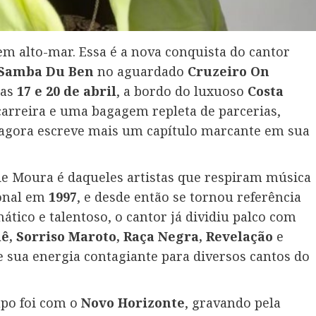
 em alto-mar. Essa é a nova conquista do cantor
Samba Du Ben
no aguardado
Cruzeiro On
ias
17 e 20 de abril
, a bordo do luxuoso
Costa
carreira e uma bagagem repleta de parcerias,
 agora escreve mais um capítulo marcante em sua
e Moura é daqueles artistas que respiram música
ional em
1997
, e desde então se tornou referência
mático e talentoso, o cantor já dividiu palco com
ê, Sorriso Maroto, Raça Negra, Revelação
e
e sua energia contagiante para diversos cantos do
upo foi com o
Novo Horizonte
, gravando pela