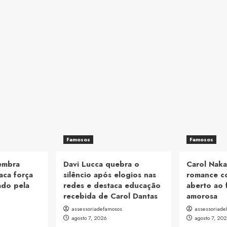
Famosos
Famosos
lembra
Davi Lucca quebra o
Carol Naka
aca força
silêncio após elogios nas
romance c
ado pela
redes e destaca educação
aberto ao 
recebida de Carol Dantas
amorosa
assessoriadefamosos
assessoriade
agosto 7, 2026
agosto 7, 20