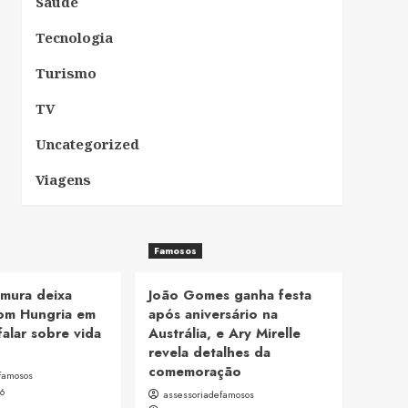
Saúde
Tecnologia
Turismo
TV
Uncategorized
Viagens
Famosos
mura deixa
João Gomes ganha festa
om Hungria em
após aniversário na
falar sobre vida
Austrália, e Ary Mirelle
revela detalhes da
comemoração
famosos
26
assessoriadefamosos