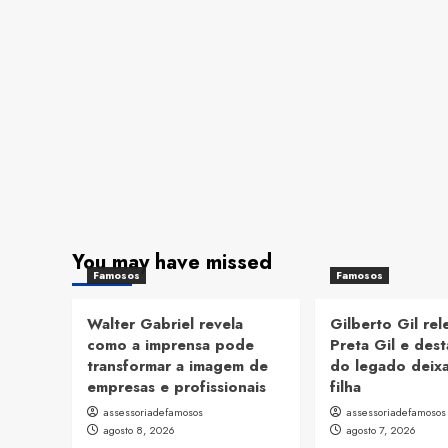
You may have missed
Famosos
Famosos
Walter Gabriel revela
Gilberto Gil re
como a imprensa pode
Preta Gil e dest
transformar a imagem de
do legado deix
empresas e profissionais
filha
assessoriadefamosos
assessoriadefamosos
agosto 8, 2026
agosto 7, 2026