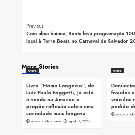
Post
Previous
Com alma baiana, Beats leva programação 10
Navigation
local à Torre Beats no Carnaval de Salvador 
More Stories
Geral
Geral
Livro “Homo Longevus”, de
Denúncias
Luiz Paulo Foggetti, já está
fraudes e
à venda na Amazon e
veículos 
propõe reflexão sobre uma
pedido d
sociedade mais longeva
assessoriad
assessoriadefamosos
agosto 4, 2026