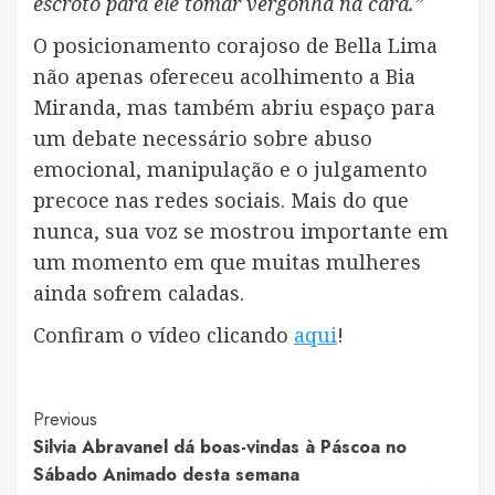
escroto para ele tomar vergonha na cara.”
O posicionamento corajoso de Bella Lima
não apenas ofereceu acolhimento a Bia
Miranda, mas também abriu espaço para
um debate necessário sobre abuso
emocional, manipulação e o julgamento
precoce nas redes sociais. Mais do que
nunca, sua voz se mostrou importante em
um momento em que muitas mulheres
ainda sofrem caladas.
Confiram o vídeo clicando
aqui
!
Post
Previous
Silvia Abravanel dá boas-vindas à Páscoa no
Navigation
Sábado Animado desta semana