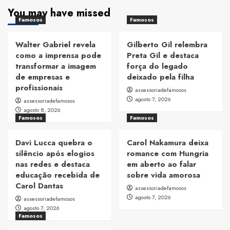
You may have missed
Famosos
Famosos
Walter Gabriel revela
Gilberto Gil relembra
como a imprensa pode
Preta Gil e destaca
transformar a imagem
força do legado
de empresas e
deixado pela filha
profissionais
assessoriadefamosos
agosto 7, 2026
assessoriadefamosos
agosto 8, 2026
Famosos
Famosos
Davi Lucca quebra o
Carol Nakamura deixa
silêncio após elogios
romance com Hungria
nas redes e destaca
em aberto ao falar
educação recebida de
sobre vida amorosa
Carol Dantas
assessoriadefamosos
agosto 7, 2026
assessoriadefamosos
agosto 7, 2026
Famosos