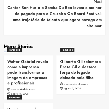
Next
Cantor Ben Hur e o Samba Du Ben levam o melhor
do pagode para o Cruzeiro On Board Festival:
uma trajetória de talento que agora navega em
alto-mar
More Stories
Famosos
Famosos
Walter Gabriel revela
Gilberto Gil relembra
como a imprensa
Preta Gil e destaca
pode transformar a
força do legado
imagem de empresas
deixado pela filha
e profissionais
assessoriadefamosos
agosto 7, 2026
assessoriadefamosos
agosto 8, 2026
Famosos