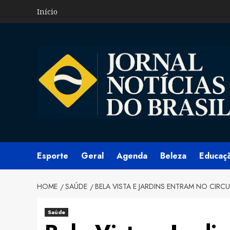
Skip
Início
to
content
Esporte
Geral
Agenda
Beleza
Educaç
HOME
SAÚDE
BELA VISTA E JARDINS ENTRAM NO CIRC
Saúde