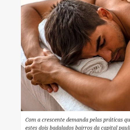
Com a crescente demanda pelas práticas qu
estes dois badalados bairros da capital pau