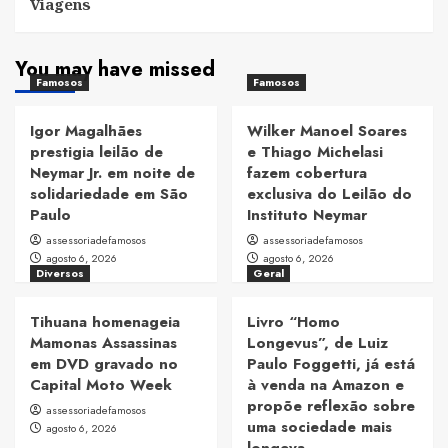
Viagens
You may have missed
Famosos
Famosos
Igor Magalhães
Wilker Manoel Soares
prestigia leilão de
e Thiago Michelasi
Neymar Jr. em noite de
fazem cobertura
solidariedade em São
exclusiva do Leilão do
Paulo
Instituto Neymar
assessoriadefamosos
assessoriadefamosos
agosto 6, 2026
agosto 6, 2026
Diversos
Geral
Tihuana homenageia
Livro “Homo
Mamonas Assassinas
Longevus”, de Luiz
em DVD gravado no
Paulo Foggetti, já está
Capital Moto Week
à venda na Amazon e
propõe reflexão sobre
assessoriadefamosos
uma sociedade mais
agosto 6, 2026
longeva