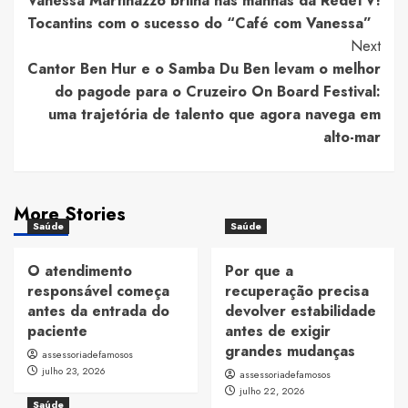
Vanessa Martinazzo brilha nas manhãs da RedeTV!
Navigation
Tocantins com o sucesso do “Café com Vanessa”
Next
Cantor Ben Hur e o Samba Du Ben levam o melhor
do pagode para o Cruzeiro On Board Festival:
uma trajetória de talento que agora navega em
alto-mar
More Stories
Saúde
Saúde
O atendimento
Por que a
responsável começa
recuperação precisa
antes da entrada do
devolver estabilidade
paciente
antes de exigir
grandes mudanças
assessoriadefamosos
julho 23, 2026
assessoriadefamosos
julho 22, 2026
Saúde