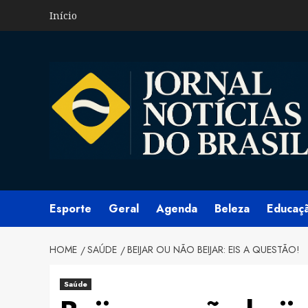
Skip
Início
to
content
Esporte
Geral
Agenda
Beleza
Educaç
HOME
SAÚDE
BEIJAR OU NÃO BEIJAR: EIS A QUESTÃO!
Saúde