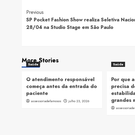
Post
Previous
SP Pocket Fashion Show realiza Seletiva Nacio
Navigation
28/04 na Studio Stage em São Paulo
More Stories
Saúde
Saúde
O atendimento responsável
Por que 
começa antes da entrada do
precisa d
paciente
estabilid
grandes 
assessoriadefamosos
julho 23, 2026
assessoriad