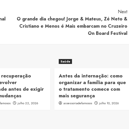
Next
nal
O grande dia chegou! Jorge & Mateus, Zé Neto &
Cristiano e Menos é Mais embarcam no Cruzeiro
On Board Festival
Saúde
a recuperação
Antes da internação: como
evolver
organizar a família para que
ade antes de exigir
o tratamento comece com
mudanças
mais segurança
efamosos
julho 22, 2026
assessoriadefamosos
julho 10, 2026