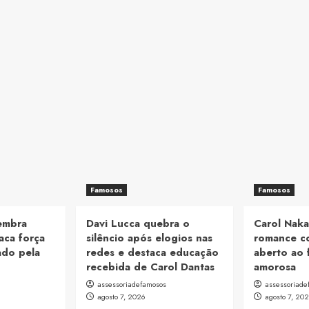
Famosos
Famosos
lembra
Davi Lucca quebra o
Carol Naka
aca força
silêncio após elogios nas
romance c
ado pela
redes e destaca educação
aberto ao 
recebida de Carol Dantas
amorosa
assessoriadefamosos
assessoriade
agosto 7, 2026
agosto 7, 20