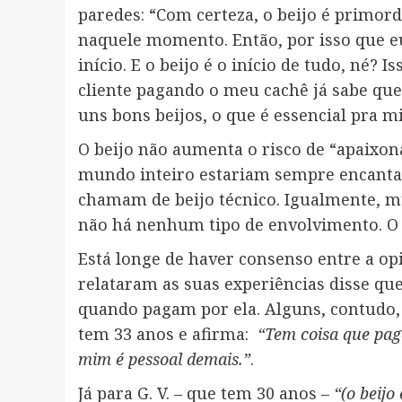
paredes: “Com certeza, o beijo é primor
naquele momento. Então, por isso que e
início. E o beijo é o início de tudo, né
cliente pagando o meu cachê já sabe que
uns bons beijos, o que é essencial pra m
O beijo não aumenta o risco de “apaixona
mundo inteiro estariam sempre encanta
chamam de beijo técnico. Igualmente, mu
não há nenhum tipo de envolvimento. O 
Está longe de haver consenso entre a op
relataram as suas experiências disse qu
quando pagam por ela. Alguns, contudo, p
tem 33 anos e afirma:
“Tem coisa que pago
mim é pessoal demais.”
.
Já para G. V. – que tem 30 anos –
“(o beijo