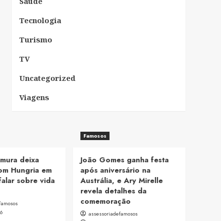
Saúde
Tecnologia
Turismo
TV
Uncategorized
Viagens
Famosos
mura deixa
João Gomes ganha festa
om Hungria em
após aniversário na
falar sobre vida
Austrália, e Ary Mirelle
revela detalhes da
comemoração
famosos
26
assessoriadefamosos