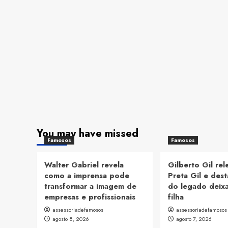
You may have missed
Famosos
Famosos
Walter Gabriel revela
Gilberto Gil re
como a imprensa pode
Preta Gil e dest
transformar a imagem de
do legado deix
empresas e profissionais
filha
assessoriadefamosos
assessoriadefamosos
agosto 8, 2026
agosto 7, 2026