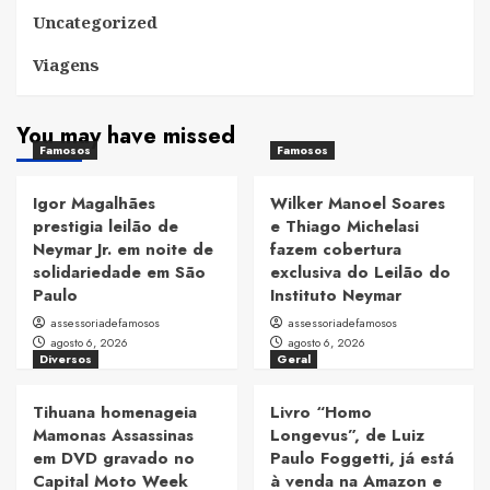
Uncategorized
Viagens
You may have missed
Famosos
Famosos
Igor Magalhães
Wilker Manoel Soares
prestigia leilão de
e Thiago Michelasi
Neymar Jr. em noite de
fazem cobertura
solidariedade em São
exclusiva do Leilão do
Paulo
Instituto Neymar
assessoriadefamosos
assessoriadefamosos
agosto 6, 2026
agosto 6, 2026
Diversos
Geral
Tihuana homenageia
Livro “Homo
Mamonas Assassinas
Longevus”, de Luiz
em DVD gravado no
Paulo Foggetti, já está
Capital Moto Week
à venda na Amazon e