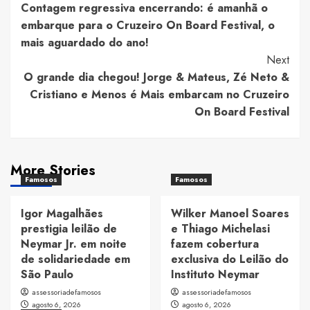
Contagem regressiva encerrando: é amanhã o
Navigation
embarque para o Cruzeiro On Board Festival, o
mais aguardado do ano!
Next
O grande dia chegou! Jorge & Mateus, Zé Neto &
Cristiano e Menos é Mais embarcam no Cruzeiro
On Board Festival
More Stories
Famosos
Famosos
Igor Magalhães
Wilker Manoel Soares
prestigia leilão de
e Thiago Michelasi
Neymar Jr. em noite
fazem cobertura
de solidariedade em
exclusiva do Leilão do
São Paulo
Instituto Neymar
assessoriadefamosos
assessoriadefamosos
agosto 6, 2026
agosto 6, 2026