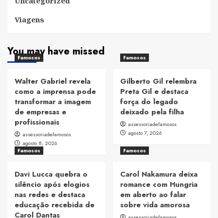
Uncategorized
Viagens
You may have missed
Famosos
Famosos
Walter Gabriel revela
Gilberto Gil relembra
como a imprensa pode
Preta Gil e destaca
transformar a imagem
força do legado
de empresas e
deixado pela filha
profissionais
assessoriadefamosos
agosto 7, 2026
assessoriadefamosos
agosto 8, 2026
Famosos
Famosos
Davi Lucca quebra o
Carol Nakamura deixa
silêncio após elogios
romance com Hungria
nas redes e destaca
em aberto ao falar
educação recebida de
sobre vida amorosa
Carol Dantas
assessoriadefamosos