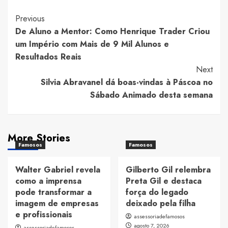
Post
Previous
De Aluno a Mentor: Como Henrique Trader Criou
Navigation
um Império com Mais de 9 Mil Alunos e
Resultados Reais
Next
Silvia Abravanel dá boas-vindas à Páscoa no
Sábado Animado desta semana
More Stories
Famosos
Famosos
Walter Gabriel revela
Gilberto Gil relembra
como a imprensa
Preta Gil e destaca
pode transformar a
força do legado
imagem de empresas
deixado pela filha
e profissionais
assessoriadefamosos
agosto 7, 2026
assessoriadefamosos