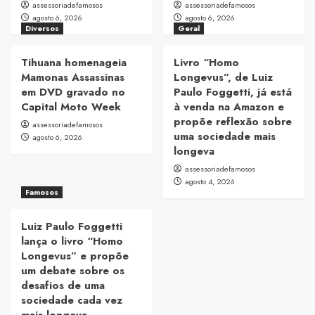
assessoriadefamosos
assessoriadefamosos
agosto 6, 2026
agosto 6, 2026
Diversos
Geral
Tihuana homenageia
Livro “Homo
Mamonas Assassinas
Longevus”, de Luiz
em DVD gravado no
Paulo Foggetti, já está
Capital Moto Week
à venda na Amazon e
propõe reflexão sobre
assessoriadefamosos
uma sociedade mais
agosto 6, 2026
longeva
assessoriadefamosos
agosto 4, 2026
Famosos
Luiz Paulo Foggetti
lança o livro “Homo
Longevus” e propõe
um debate sobre os
desafios de uma
sociedade cada vez
mais longeva