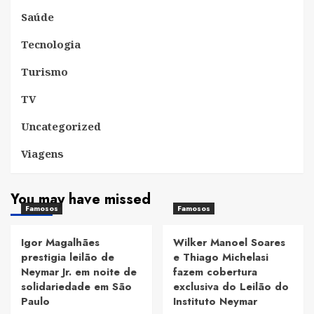
Saúde
Tecnologia
Turismo
TV
Uncategorized
Viagens
You may have missed
Famosos
Famosos
Igor Magalhães
Wilker Manoel Soares
prestigia leilão de
e Thiago Michelasi
Neymar Jr. em noite de
fazem cobertura
solidariedade em São
exclusiva do Leilão do
Paulo
Instituto Neymar