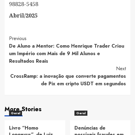
98828-5458
Abril/2025
Post
Previous
De Aluno a Mentor: Como Henrique Trader Criou
Navigation
um Império com Mais de 9 Mil Alunos e
Resultados Reais
Next
CrossRamp: a inovação que converte pagamentos
de Pix em cripto USDT em segundos
More Stories
Geral
Geral
Livro “Homo
Denúncias de
Longevus”, de Luiz
possíveis fraudes em