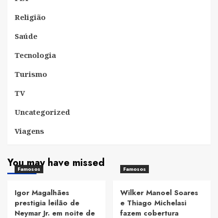
Religião
Saúde
Tecnologia
Turismo
TV
Uncategorized
Viagens
You may have missed
Famosos
Famosos
Igor Magalhães
Wilker Manoel Soares
prestigia leilão de
e Thiago Michelasi
Neymar Jr. em noite de
fazem cobertura