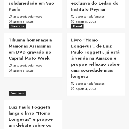
solidariedade em São
exclusiva do Leilão do
Paulo
Instituto Neymar
assessoriadefamosos
assessoriadefamosos
agosto 6, 2026
agosto 6, 2026
Diversos
Geral
Tihuana homenageia
Livro “Homo
Mamonas Assassinas
Longevus”, de Luiz
em DVD gravado no
Paulo Foggetti, já está
Capital Moto Week
à venda na Amazon e
propõe reflexão sobre
assessoriadefamosos
uma sociedade mais
agosto 6, 2026
longeva
assessoriadefamosos
agosto 4, 2026
Famosos
Luiz Paulo Foggetti
lança o livro “Homo
Longevus” e propõe
um debate sobre os