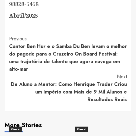
98828-5458
Abril/2025
Post
Previous
Cantor Ben Hur e o Samba Du Ben levam o melhor
Navigation
do pagode para o Cruzeiro On Board Festival:
uma trajetória de talento que agora navega em
alto-mar
Next
De Aluno a Mentor: Como Henrique Trader Criou
um Império com Mais de 9 Mil Alunos e
Resultados Reais
More Stories
Geral
Geral