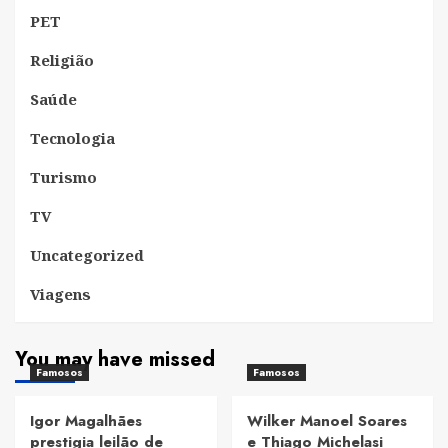
PET
Religião
Saúde
Tecnologia
Turismo
TV
Uncategorized
Viagens
You may have missed
Famosos
Famosos
Igor Magalhães
Wilker Manoel Soares
prestigia leilão de
e Thiago Michelasi