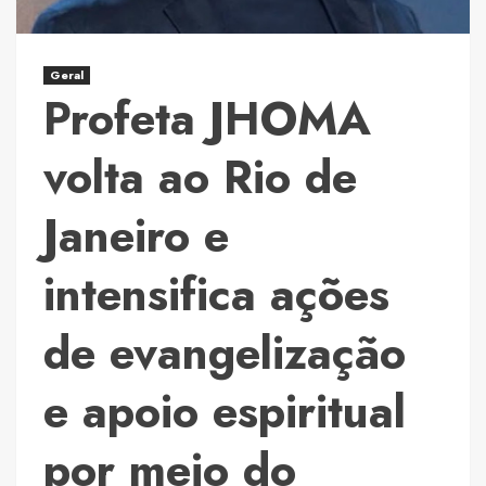
Imobiliário
do
Distrito
Geral
Profeta JHOMA
Federal
e
Consolidam
volta ao Rio de
Novo
Modelo
Janeiro e
de
Aquisição
intensifica ações
Patrimonial
de evangelização
e apoio espiritual
por meio do