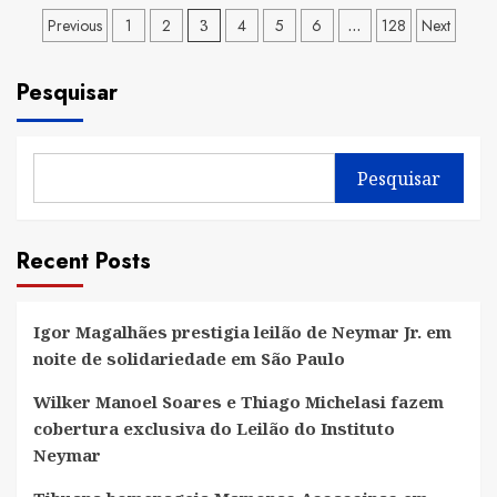
Paginação
Previous
1
Toca
2
3
4
5
6
…
128
Next
aposta
de
em
Pesquisar
posts
agentes
de
IA
Pesquisar
para
simplificar
a
Recent Posts
rotina
de
lojas
Igor Magalhães prestigia leilão de Neymar Jr. em
noite de solidariedade em São Paulo
virtuais
Wilker Manoel Soares e Thiago Michelasi fazem
cobertura exclusiva do Leilão do Instituto
Neymar