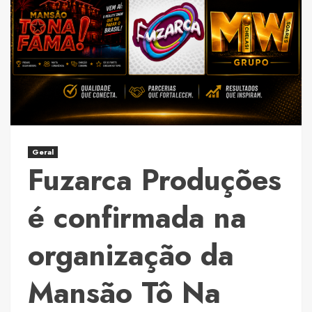
ao
Rio
de
Janeiro
e
intensifica
ações
de
evangelização
Geral
e
Fuzarca Produções
apoio
espiritual
é confirmada na
por
meio
organização da
do
projeto
Mansão Tô Na
de
oração