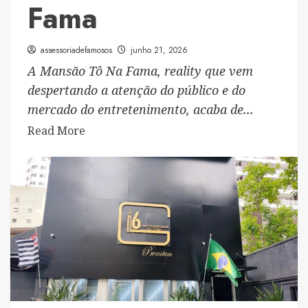
Fama
e
acolhimento
que
assessoriadefamosos
junho 21, 2026
funciona
A Mansão Tô Na Fama, reality que vem
24
despertando a atenção do público e do
horas
mercado do entretenimento, acaba de...
Read
Read More
more
about
Fuzarca
Produções
é
confirmada
na
organização
da
Mansão