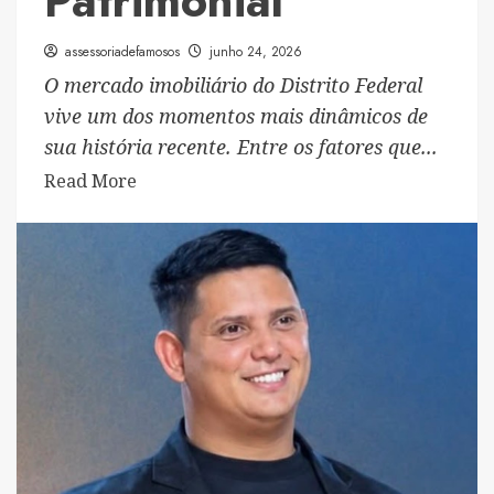
Patrimonial
assessoriadefamosos
junho 24, 2026
O mercado imobiliário do Distrito Federal
vive um dos momentos mais dinâmicos de
sua história recente. Entre os fatores que...
Read
Read More
more
about
Cartas
Contempladas
do
Grupo
capital
DF
Impulsionam
o
Mercado