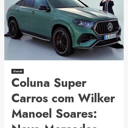
Contempladas
Impulsionam
o
Mercado
Imobiliário
do
Distrito
Federal
e
Consolidam
Geral
Coluna Super
Novo
Modelo
de
Carros com Wilker
Aquisição
Patrimonial
Manoel Soares: