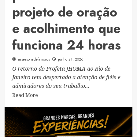
projeto de oração
e acolhimento que
funciona 24 horas
assessoriadefamosos
junho 21, 2026
O retorno do Profeta JHOMA ao Rio de
Janeiro tem despertado a atenção de fiéis e
admiradores do seu trabalho...
Read
Read More
more
about
Profeta
JHOMA
volta