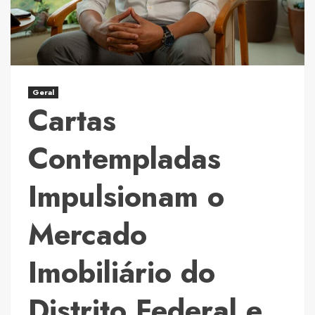
de
preparação
para
nova
série
Geral
Cartas
Contempladas
Impulsionam o
Mercado
Imobiliário do
Distrito Federal e