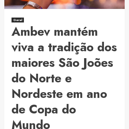
para
redefinir
os
Geral
clubes
Ambev mantém
de
tiro
viva a tradição dos
no
Brasil
maiores São Joões
do Norte e
Nordeste em ano
de Copa do
Mundo