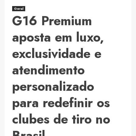
Tô
Geral
Na
G16 Premium
Fama
aposta em luxo,
exclusividade e
atendimento
personalizado
para redefinir os
clubes de tiro no
Brasil