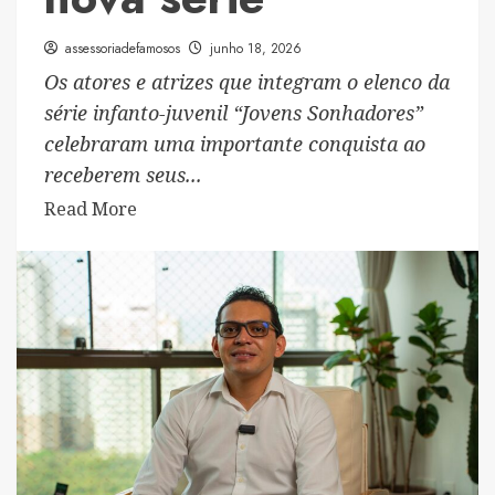
assessoriadefamosos
junho 18, 2026
Os atores e atrizes que integram o elenco da
série infanto-juvenil “Jovens Sonhadores”
celebraram uma importante conquista ao
receberem seus...
Read
Read More
more
about
Atores
de
“Jovens
Sonhadores”
recebem
certificados
após
curso