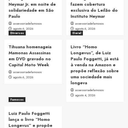
Neymar Jr. em noite de
fazem cobertura
solidariedade em São
exclusiva do Leilão do
Paulo
Instituto Neymar
assessoriadefamosos
assessoriadefamosos
agosto 6, 2026
agosto 6, 2026
Diversos
Geral
Tihuana homenageia
Livro “Homo
Mamonas Assassinas
Longevus”, de Luiz
em DVD gravado no
Paulo Foggetti, já está
Capital Moto Week
à venda na Amazon e
propõe reflexão sobre
assessoriadefamosos
uma sociedade mais
agosto 6, 2026
longeva
assessoriadefamosos
agosto 4, 2026
Famosos
Luiz Paulo Foggetti
lança o livro “Homo
Longevus” e propõe