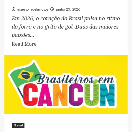
assessoriadefamosos
junho 20, 2026
Em 2026, o coração do Brasil pulsa no ritmo
do forró e no grito de gol. Duas das maiores
paixões...
Read
Read More
more
about
Ambev
mantém
viva
a
tradição
dos
maiores
São
Joões
Geral
do