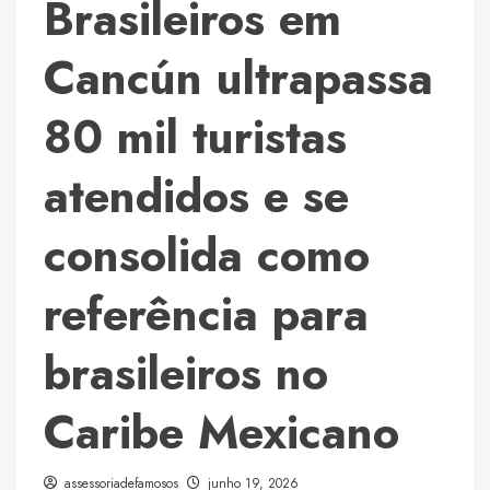
Brasileiros em
Norte
e
Cancún ultrapassa
Nordeste
em
80 mil turistas
ano
de
atendidos e se
Copa
do
consolida como
Mundo
referência para
brasileiros no
Caribe Mexicano
assessoriadefamosos
junho 19, 2026