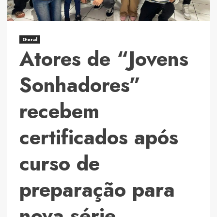
consolida
como
referência
Geral
para
Atores de “Jovens
brasileiros
no
Sonhadores”
Caribe
Mexicano
recebem
certificados após
curso de
preparação para
nova série