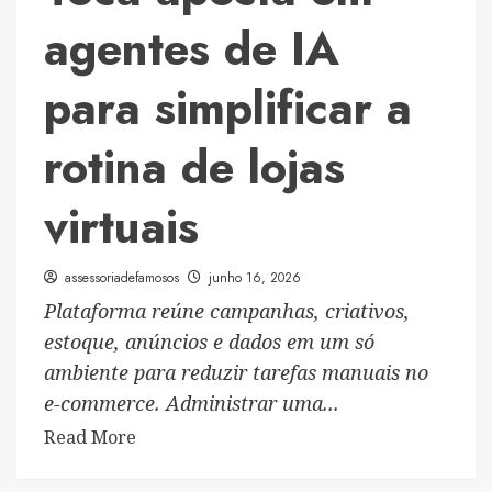
2027
agentes de IA
chega
para
para simplificar a
redefinir
o
rotina de lojas
conceito
de
virtuais
SUV
esportivo
assessoriadefamosos
junho 16, 2026
Plataforma reúne campanhas, criativos,
estoque, anúncios e dados em um só
ambiente para reduzir tarefas manuais no
e-commerce. Administrar uma...
Read
Read More
more
about