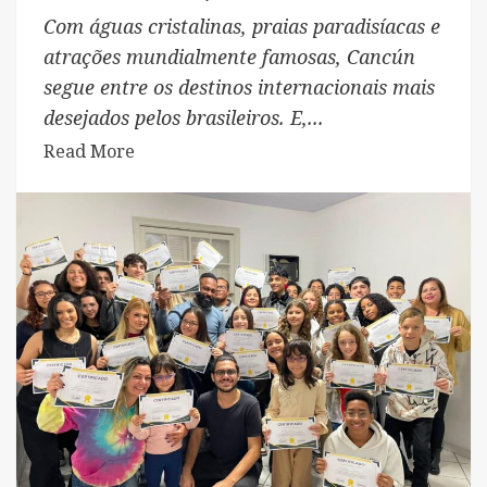
Com águas cristalinas, praias paradisíacas e
atrações mundialmente famosas, Cancún
segue entre os destinos internacionais mais
desejados pelos brasileiros. E,...
Read
Read More
more
about
Brasileiros
em
Cancún
ultrapassa
80
mil
turistas
atendidos
e
se