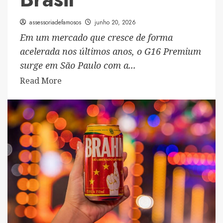
assessoriadefamosos
junho 20, 2026
Em um mercado que cresce de forma
acelerada nos últimos anos, o G16 Premium
surge em São Paulo com a...
Read
Read More
more
about
G16
Premium
aposta
em
luxo,
exclusividade
e
atendimento
personalizado